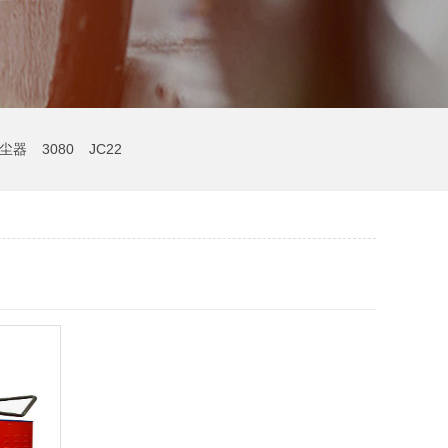
尘器
3080
JC22